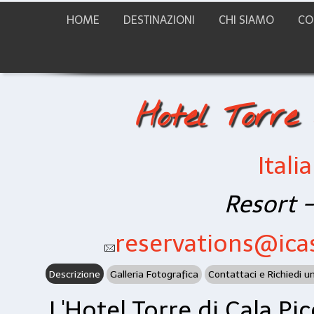
HOME
DESTINAZIONI
CHI SIAMO
CO
Hotel Torre
Italia
Resort -
reservations@icas
Descrizione
Galleria Fotografica
Contattaci e Richiedi u
L'Hotel Torre di Cala Pic