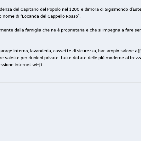
sidenza del Capitano del Popolo nel 1200 e dimora di Sigismondo d’Este
vo nome di “Locanda del Cappello Rosso”.
amente dalla famiglia che ne è proprietaria e che si impegna a fare se
garage interno, lavanderia, cassette di sicurezza, bar, ampio salone a
e salette per riunioni private, tutte dotate delle più moderne attrezza
ssione internet wi-fi.