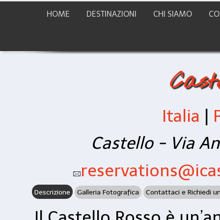
HOME
DESTINAZIONI
CHI SIAMO
CO
Cast
Italia
|
Castello - Via A
reservations@icas
Descrizione
Galleria Fotografica
Contattaci e Richiedi u
Il Castello Rosso è un’a